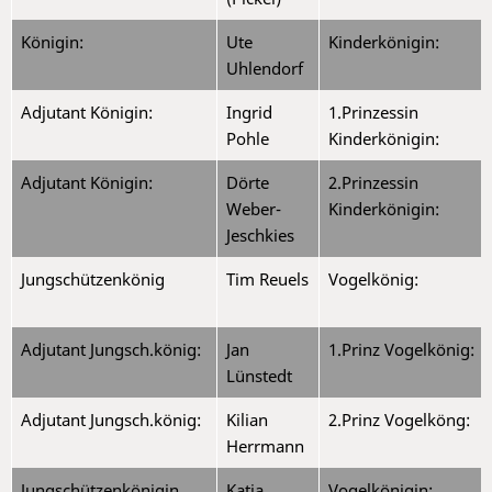
Königin:
Ute
Kinderkönigin:
Uhlendorf
Adjutant Königin:
Ingrid
1.Prinzessin
Pohle
Kinderkönigin:
Adjutant Königin:
Dörte
2.Prinzessin
Weber-
Kinderkönigin:
Jeschkies
Jungschützenkönig
Tim Reuels
Vogelkönig:
Adjutant Jungsch.könig:
Jan
1.Prinz Vogelkönig:
Lünstedt
Adjutant Jungsch.könig:
Kilian
2.Prinz Vogelköng:
Herrmann
Jungschützenkönigin
Katja
Vogelkönigin: