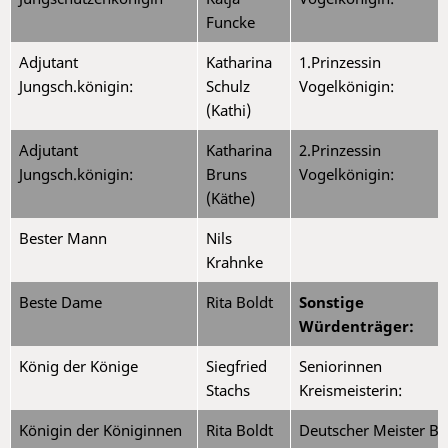
Funcke
Adjutant
Katharina
1.Prinzessin
Jungsch.königin:
Schulz
Vogelkönigin:
(Kathi)
Adjutant
Katharina
2.Prinzessin
Jungsch.königin:
Bruns
Vogelkönigin:
(Käthe)
Bester Mann
Nils
Krahnke
Beste Dame
Rita Boldt
Sonstige
Würdenträger:
König der Könige
Siegfried
Seniorinnen
Stachs
Kreismeisterin:
Königin der Königinnen
Rita Boldt
Deutscher Meister B